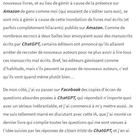
nouveaux livres, et au lieu de gémir à cause de la présence sur
Amazon
de gens comme moi (qui essaient de s’éditer sans eux), se
sont mis à gémir à cause de cette inondation de livres mal écrits (et
parfois complètement hilarants) publiés sur
Amazon.
Comme de
nombreux escrocs à deux balles leur envoyaient aussi des manuscrits
écrits par
ChatGPT,
certains éditeurs ont annoncé qu’ils allaient
arrêter de recruter de nouveaux auteurs pour ne plus avoir à lire tous
ces manuscrits mal écrits. Bref, les éditeurs gémissent comme
d’habitude, mais s’ils peuvent se passer de nouveaux auteurs, c’est
qu’ils vont quand même plutôt bien…
De mon côté, j’ai vu passer sur
Facebook
des copies d’écran de
questions absurdes posées à
ChatGPT,
qui répondait n’importe quoi
avec un sérieux inébranlable, et j’ai commencé à m’y mettre aussi. Je
me suis tellement marré en discutant avec cette IA, que j’ai monté ce
dernier livre qui compile toutes les questions qui me sont venues à
l’idée suivies par les réponses de
clown triste
de
ChatGPT,
et j’en ai