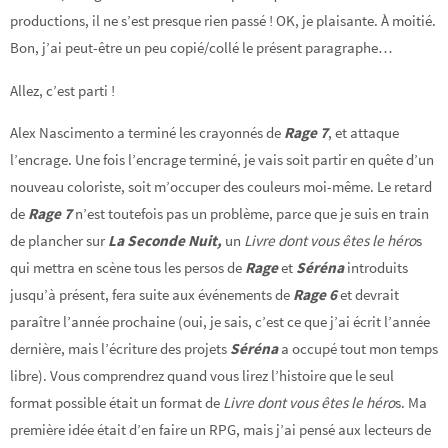
productions, il ne s’est presque rien passé ! OK, je plaisante. À moitié.
Bon, j’ai peut-être un peu copié/collé le présent paragraphe…
Allez, c’est parti !
Alex Nascimento a terminé les crayonnés de
Rage 7
, et attaque
l’encrage. Une fois l’encrage terminé, je vais soit partir en quête d’un
nouveau coloriste, soit m’occuper des couleurs moi-même. Le retard
de
Rage 7
n’est toutefois pas un problème, parce que je suis en train
de plancher sur
La Seconde Nuit,
un
Livre dont vous êtes le héro
s
qui mettra en scène tous les persos de
Rage
et
Séréna
introduits
jusqu’à présent, fera suite aux événements de
Rage 6
et devrait
paraître l’année prochaine (oui, je sais, c’est ce que j’ai écrit l’année
dernière, mais l’écriture des projets
Séréna
a occupé tout mon temps
libre). Vous comprendrez quand vous lirez l’histoire que le seul
format possible était un format de
Livre dont vous êtes le héro
s. Ma
première idée était d’en faire un RPG, mais j’ai pensé aux lecteurs de