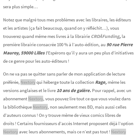
sera plus simple…
Notez que malgré tous mes problèmes avec les libraires, les éditeurs
et les artistes (ça fait beaucoup, quand on y réfléchit…), vous
trouverez quand même mes livres à la librairie
CROÂFunding
,
la
première librairie consacrée 100 % à l’auto-édition, au
90 rue Pierre
Mauroy, 59000 Lilles !
Espérons qu’il y aura un peu plus d’initiatives
de ce genre pour les auto-éditeurs !
On ne va pas se quitter sans parler de mon application de lecture
préférée,
Nextory
qui héberge toute la collection
Rage,
même les
versions anglaises et le livre
10 ans de galère.
Pour rappel, avec un
abonnement
Nextory
, vous pouvez lire tout ce que vous voulez dans
la bibliothèque
Nextory
, non seulement mes BD, mais aussi celles
d’auteurs connus ! On y trouve même de vieux comics libres de
droits ! Certains fournisseurs d’accès Internet proposent déjà l’option
Nextory
avec leurs abonnements, mais ce n’est pas tout !
Nextory