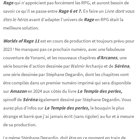
Rage
qui n’apprécient pas forcément les RPG, et auront besoin de
savoir ce qu’il se passe entre
Rage 6 et 7.
En faire un
Livre dont vous
êtes le héros
avant d’adapter l’univers de
Rage
en RPG était la
meilleure solution.
Worlds of Rage 11
est en cours de production et toujours prévu pour
2023 ! Ne manquez pas ce prochain numéro, avec une fabuleuse
couverture de Yonami, et les nouveaux chapitres
d’Arcanes
, une
série bourrée d’action dessinée par Walmir Archanjo et de
Séréna
,
une série dessinée par Stéphane Degardin, dont les chapitres vont
être compilés dans un premier numéro imprimé qui sera disponible
sur
Amazon
en 2024 aux côtés du livre
Le Temple des perles,
spinoff de
Séréna
également dessiné par Stéphane Degardin. Vous
aurez plus d’infos sur
Le Temple des perles,
le bouquin le plus
étrange et barré que j’ai jamais écrit (sans rigoler) au fur et à mesure
de sa production.
Le même Stéphane Degardin, doit être en ce moment en train de