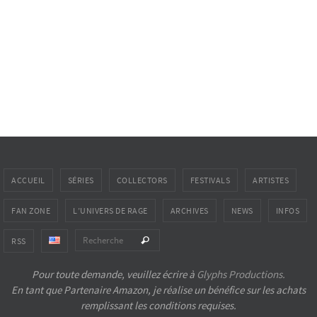
ACCUEIL
SÉRIES
COLLECTORS
FESTIVALS
ARTISTES
FAN ZONE
L’UNIVERS DE RAGE
ARCHIVES
NEWS
INFOS
Search for:
Recherche
RSS
Pour toute demande, veuillez écrire à
Glyphs Productions.
En tant que Partenaire Amazon, je réalise un bénéfice sur les achats
remplissant les conditions requises.