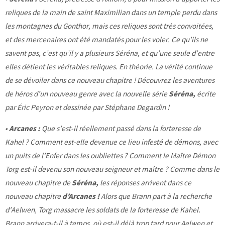
reliques de la main de saint Maximilian dans un temple perdu dans
les montagnes du Gonthor, mais ces reliques sont très convoitées,
et des mercenaires ont été mandatés pour les voler. Ce qu’ils ne
savent pas, c’est qu’il y a plusieurs Séréna, et qu’une seule d’entre
elles détient les véritables reliques. En théorie. La vérité continue
de se dévoiler dans ce nouveau chapitre !
Découvrez les aventures
de héros d’un nouveau genre avec la nouvelle série
Séréna,
écrite
par Éric Peyron et dessinée par Stéphane Degardin !
•
Arcanes :
Que s’est-il réellement passé dans la forteresse de
Kahel ? Comment est-elle devenue ce lieu infesté de démons, avec
un puits de l’Enfer dans les oubliettes ? Comment le Maître Démon
Torg est-il devenu son nouveau seigneur et maître ? Comme dans le
nouveau chapitre de
Séréna,
les réponses arrivent dans ce
nouveau chapitre
d’Arcanes !
Alors que Brann part à la recherche
d’Aelwen, Torg massacre les soldats de la forteresse de Kahel.
Brann arrivera-t-il à temps, où est-il déjà trop tard pour Aelwen et