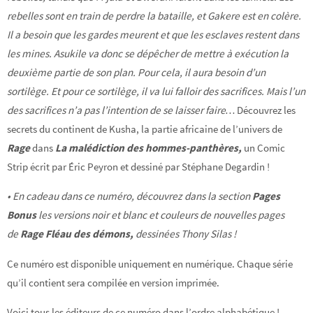
rebelles sont en train de perdre la bataille, et Gakere est en colère.
Il a besoin que les gardes meurent et que les esclaves restent dans
les mines. Asukile va donc se dépêcher de mettre à exécution la
deuxième partie de son plan. Pour cela, il aura besoin d’un
sortilège. Et pour ce sortilège, il va lui falloir des sacrifices.
Mais l’un
des sacrifices n’a pas l’intention de se laisser faire…
Découvrez les
secrets du continent de Kusha, la partie africaine de l’univers de
Rage
dans
La malédiction des hommes-panthères,
un Comic
Strip écrit par Éric Peyron et dessiné par Stéphane Degardin !
• En cadeau dans ce numéro, découvrez dans la section
Pages
Bonus
les versions noir et blanc et couleurs de nouvelles pages
de
Rage Fléau des démons,
dessinées Thony Silas !
Ce numéro est disponible uniquement en numérique. Chaque série
qu’il contient sera compilée en version imprimée.
Voici tous les éditeurs de ce numéro dans l’ordre alphabétique !