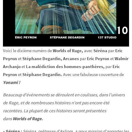
Voici le dixième numéro de
Worlds of Rage,
avec
Séréna
par
Eric
Peyron
et
Stéphane Degardin,
Arcanes
par
Eric Peyron
et
Walmir
Archanjo
et
La malédiction des hommes-panthères,
par
Eric
Peyron
et
Stéphane Degardin.
Avec une fabuleuse couverture de
Yonami !
Beaucoup d’événements se déroulent en coulisses, dans l’univers
de Rage, et de nombreuses histoires n’ont pas encore été
racontées. La plupart de ces histoires seront présentées
dans
Worlds of Rage.
•
Séréna :
Séréna, prêtresse d’Axliom, a pour mission d’apporter les