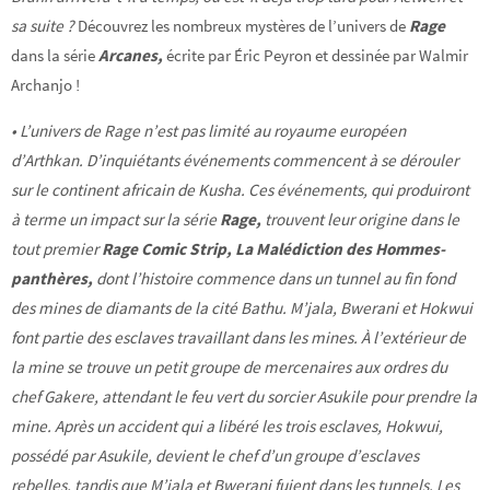
sa suite ?
Découvrez les nombreux mystères de l’univers de
Rage
dans la série
Arcanes,
écrite par Éric Peyron et dessinée par Walmir
Archanjo !
• L’univers de Rage n’est pas limité au royaume européen
d’Arthkan. D’inquiétants événements commencent à se dérouler
sur le continent africain de Kusha. Ces événements, qui produiront
à terme un impact sur la série
Rage,
trouvent leur origine dans le
tout premier
Rage Comic Strip,
La Malédiction des Hommes-
panthères,
dont l’histoire commence dans un tunnel au fin fond
des mines de diamants de la cité Bathu. M’jala, Bwerani et Hokwui
font partie des esclaves travaillant dans les mines. À l’extérieur de
la mine se trouve un petit groupe de mercenaires aux ordres du
chef Gakere, attendant le feu vert du sorcier Asukile pour prendre la
mine. Après un accident qui a libéré les trois esclaves, Hokwui,
possédé par Asukile, devient le chef d’un groupe d’esclaves
rebelles, tandis que M’jala et Bwerani fuient dans les tunnels. Les