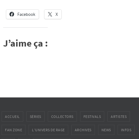
Facebook
X
J’aime ça :
ACCUEIL
SÉRIES
COLLECTORS
FESTIVALS
ARTISTES
FAN ZONE
L’UNIVERS DE RAGE
ARCHIVES
NEWS
INFOS