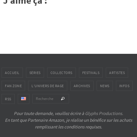
J’aime ça :
ACCUEIL
SÉRIES
COLLECTORS
FESTIVALS
ARTISTES
FAN ZONE
L’UNIVERS DE RAGE
ARCHIVES
NEWS
INFOS
Search for:
Recherche
RSS
Pour toute demande, veuillez écrire à
Glyphs Productions.
En tant que Partenaire Amazon, je réalise un bénéfice sur les achats
remplissant les conditions requises.