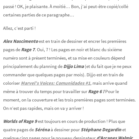
passé ! OK, je plaisante. À moitié… Bon, j’ai peut-être copié/collé
certaines parties de ce paragraphe…
Allez, c’est parti !
Alex Nascimento
est en train de dessiner et encrer les premières
pages de
Rage 7
.
Oui, 7 ! Les pages en noir et blanc du sixième
numéro sont à présent terminées, et sa mise en couleurs dépend
principalement du planning de
Dijjo Lima
(et du fait que je ne peux
commander que quelques pages par mois). Dijjo est en train de
coloriser
Marvel’s Voices: Comunidades #1
, mais arrive quand
même à trouver du temps pour travailler sur
Rage 6 !
Pour le
moment, on la couverture et les trois premières pages sont terminées.
On n’est pas rapides, mais on va y arriver !
Worlds of Rage 9
est toujours en cours de production ! Plus que
quatre pages de
Séréna
à dessiner pour
Stéphane Degardin
et
quelque cinq pages pour le nouveau dessinateur
d’Arcanes Walmir