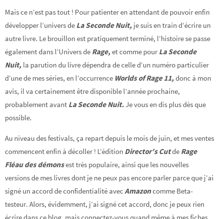
Mais ce n’est pas tout ! Pour patienter en attendant de pouvoir enfin
développer l’univers de
La Seconde Nuit,
je suis en train d’écrire un
autre livre. Le brouillon est pratiquement terminé, l’histoire se passe
également dans l’Univers de
Rage,
et comme pour
La Seconde
Nuit,
la parution du livre dépendra de celle d’un numéro particulier
d’une de mes séries, en l’occurrence
Worlds of Rage 11,
donc à mon
avis, il va certainement être disponible l’année prochaine,
probablement avant
La Seconde Nuit.
Je vous en dis plus dès que
possible.
Au niveau des festivals, ça repart depuis le mois de juin, et mes ventes
commencent enfin à décoller ! L’édition
Director’s Cut
de
Rage
Fléau des démons
est très populaire, ainsi que les nouvelles
versions de mes livres dont je ne peux pas encore parler parce que j’ai
signé un accord de confidentialité avec
Amazon
comme Beta-
testeur. Alors, évidemment, j’ai signé cet accord, donc je peux rien
écrire dans ce blog, mais connectez-vous quand même à mes fiches