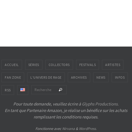
ACCUEIL
SÉRIES
COLLECTORS
FESTIVALS
ARTISTES
FAN ZONE
L’UNIVERS DE RAGE
ARCHIVES
NEWS
INFOS
Search for:
Recherche
RSS
Pour toute demande, veuillez écrire à
Glyphs Productions.
En tant que Partenaire Amazon, je réalise un bénéfice sur les achats
remplissant les conditions requises.
Fonctionne avec
Nirvana
&
WordPress.