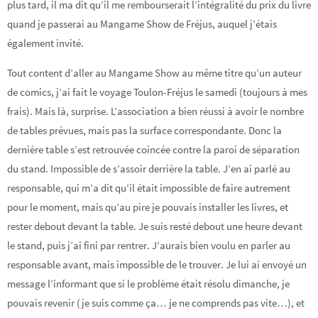
plus tard, il ma dit qu’il me rembourserait l’intégralité du prix du livre
quand je passerai au Mangame Show de Fréjus, auquel j’étais
également invité.
Tout content d’aller au Mangame Show au même titre qu’un auteur
de comics, j’ai fait le voyage Toulon-Fréjus le samedi (toujours à mes
frais). Mais là, surprise. L’association a bien réussi à avoir le nombre
de tables prévues, mais pas la surface correspondante. Donc la
dernière table s’est retrouvée coincée contre la paroi de séparation
du stand. Impossible de s’assoir derrière la table. J’en ai parlé au
responsable, qui m’a dit qu’il était impossible de faire autrement
pour le moment, mais qu’au pire je pouvais installer les livres, et
rester debout devant la table. Je suis resté debout une heure devant
le stand, puis j’ai fini par rentrer. J’aurais bien voulu en parler au
responsable avant, mais impossible de le trouver. Je lui ai envoyé un
message l’informant que si le problème était résolu dimanche, je
pouvais revenir (je suis comme ça… je ne comprends pas vite…), et