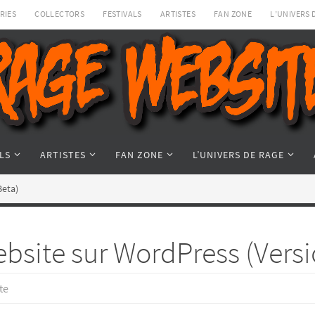
RIES
COLLECTORS
FESTIVALS
ARTISTES
FAN ZONE
L’UNIVERS 
LS
ARTISTES
FAN ZONE
L’UNIVERS DE RAGE
Beta)
bsite sur WordPress (Versi
te