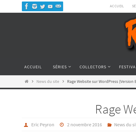
Passer
ACCUEIL
SÉ
vers
le
contenu
Passer
ACCUEIL
SÉRIES
COLLECTORS
FESTIVA
vers
le
Home
News du site
Rage Website sur WordPress (Version 
contenu
Rage We
Eric Peyron
2 novembre 2016
News du si