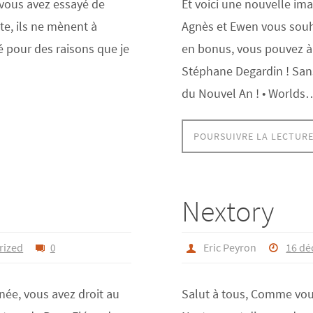
 vous avez essayé de
Et voici une nouvelle im
te, ils ne mènent à
Agnès et Ewen vous souh
é pour des raisons que je
en bonus, vous pouvez à 
Stéphane Degardin ! Sans 
du Nouvel An ! • Worlds
POURSUIVRE LA LECTUR
Nextory
rized
Eric Peyron
16 dé
0
nnée, vous avez droit au
Salut à tous, Comme vous