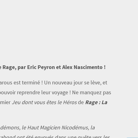
e Rage, par Eric Peyron et Alex Nascimento !
rous est terminé ! Un nouveau jour se lève, et
pouvoir reprendre leur voyage ! Ne manquez pas
emier
Jeu dont vous êtes le Héros
de
Rage :
La
s démons, le Haut Magicien Nicodémus, la
agabond ont été envoyés dans une quête vers les