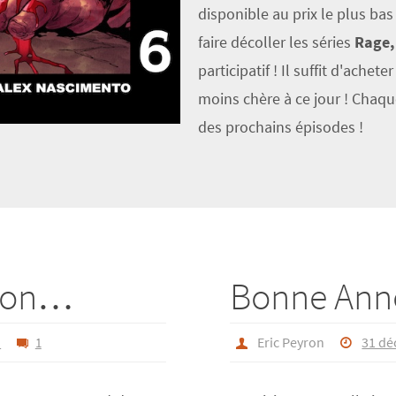
disponible au prix le plus bas
faire décoller les séries
Rage,
participatif ! Il suffit d'achet
moins chère à ce jour ! Chaq
des prochains épisodes !
azon…
Bonne Anné
d
Eric Peyron
31 dé
1